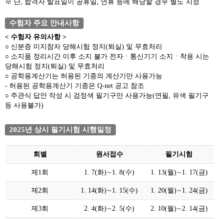
※ 단, 합격자 발표일이 공휴일, 연휴 등에 해당할 경우 별도 지정
수험자 주요 안내사항
< 수험자 유의사항 >
○ 신분증 미지참자 당해시험 정지(퇴실) 및 무효처리
○ 소지품 정리시간 이후 소지 불가 전자ㆍ통신기기 소지ㆍ착용 시는
당해시험 정지(퇴실) 및 무효처리
○ 공학용계산기는 허용된 기종의 계산기만 사용가능
- 허용된 공학용계산기 기종은 Q-net 공고 참조
○ 주관식 답안 작성 시 검정색 필기구만 사용가능(연필, 유색 필기구
등 사용불가)
2025년 상시 필기시험 시행일정
회별
원서접수
필기시험
제1회
1. 7(화)∼1. 8(수)
1. 13(월)∼1. 17(금)
제2회
1. 14(화)∼1. 15(수)
1. 20(월)∼1. 24(금)
제3회
2. 4(화)∼2. 5(수)
2. 10(월)∼2. 14(금)