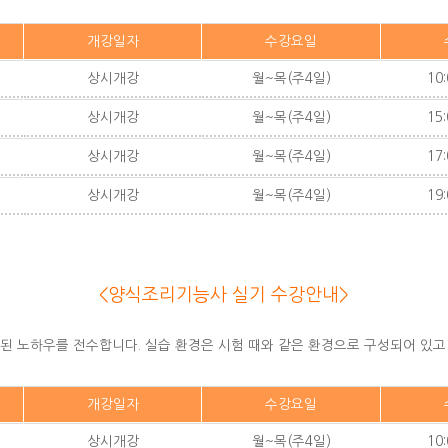
개강일자
수강요일
상시개강
월~목(주4일)
10:
상시개강
월~목(주4일)
15:
상시개강
월~목(주4일)
17:
상시개강
월~목(주4일)
19:
<양식조리기능사 실기 수강안내>
.
련된 노하우를 전수합니다. 실습 환경은 시험 때와 같은 환경으로 구성되어 있
개강일자
수강요일
상시개강
월~목(주4일)
10: