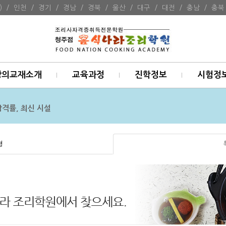
)
/
인천
/
경기
/
경남
/
경북
/
울산
/
대구
/
대전
/
충남
/
충북
강의교재소개
교육과정
진학정보
시험정
합격률, 최신 시설
형