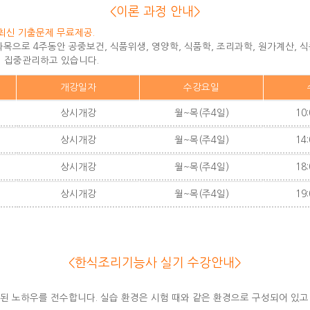
<이론 과정 안내>
최신 기출문제 무료제공.
으로 4주동안 공중보건, 식품위생, 영양학, 식품학, 조리과학, 원가계산, 
 집중관리하고 있습니다.
개강일자
수강요일
상시개강
월~목(주4일)
10:
상시개강
월~목(주4일)
14:
상시개강
월~목(주4일)
18:
상시개강
월~목(주4일)
19:
<한식조리기능사 실기 수강안내>
.
련된 노하우를 전수합니다. 실습 환경은 시험 때와 같은 환경으로 구성되어 있