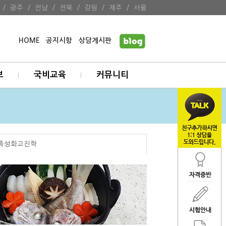
/
광주
/
전남
/
전북
/
강원
/
제주
/
서울
HOME
공지시항
상담게시판
보
국비교육
커뮤니티
특성화고진학